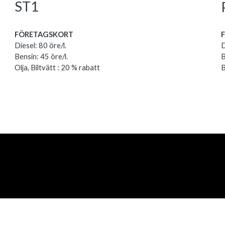
ST1
FÖRETAGSKORT
F
Diesel: 80 öre/l.
D
Bensin: 45 öre/l.
B
Olja, Biltvätt : 20 % rabatt
B