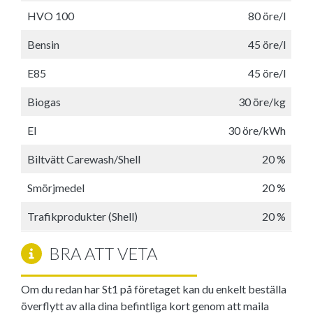
HVO 100
80 öre/l
Bensin
45 öre/l
E85
45 öre/l
Biogas
30 öre/kg
El
30 öre/kWh
Biltvätt Carewash/Shell
20 %
Smörjmedel
20 %
Trafikprodukter (Shell)
20 %
BRA ATT VETA
Om du redan har St1 på företaget kan du enkelt beställa
överflytt av alla dina befintliga kort genom att maila