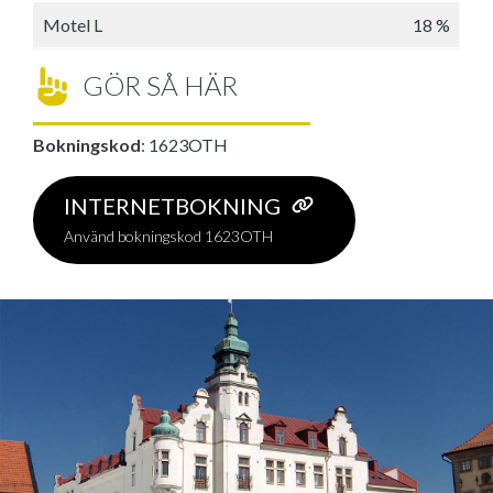
Motel L
18 %
GÖR SÅ HÄR
Bokningskod
: 1623OTH
INTERNETBOKNING
Använd bokningskod 1623OTH