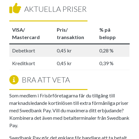
AKTUELLA PRISER
VISA/
Pris/
% på
Mastercard
transaktion
belopp
Debetkort
0,45 kr
0,28 %
Kreditkort
0,45 kr
0,39 %
BRA ATT VETA
Som medlem i Frisörföretagarna får du tillgång till
marknadsledande kortinlösen till extra förmånliga priser
med Swedbank Pay. Vill du maximera ditt erbjudande?
Kombinera det även med betalterminaler från Swedbank
Pay.
Swedbank Pay gör det enklare för handlare att ta betalt